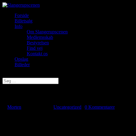
Forside
Billetsalg
Info
Om Slangerupscenen
Medlemsskab
Bestyrelsen
Find vej
Kontakt os
Opslag
Billeder
Vælg en side
Lydtekniker søges
af
Morten
|
mar 25, 2026
|
Uncategorized
|
0 Kommentarer
Lydtekniker søges