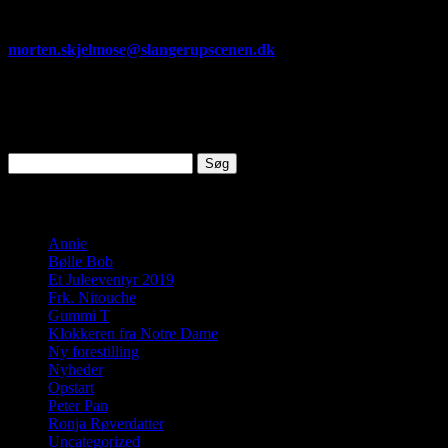
at lave lyd til vores forestillinger, skal du skrive lidt om dig selv og
eventuelle erfaringer med lyd, og sende dette i en mail til:
morten.skjelmose@slangerupscenen.dk
Vi glæder os til at høre fra dig
Søg i opslag
Søg
efter:
Kategori
Annie
Bølle Bob
Et Juleeventyr 2019
Frk. Nitouche
Gummi T
Klokkeren fra Notre Dame
Ny forestilling
Nyheder
Opstart
Peter Pan
Ronja Røverdatter
Uncategorized