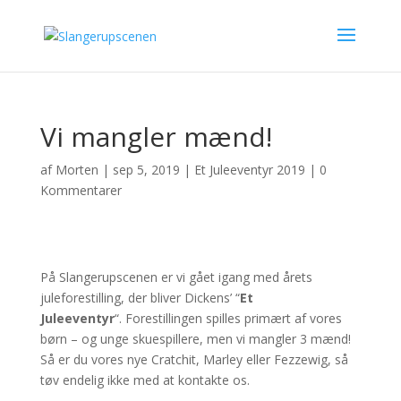
Vi mangler mænd!
af
Morten
|
sep 5, 2019
|
Et Juleeventyr 2019
|
0
Kommentarer
På Slangerupscenen er vi gået igang med årets
juleforestilling, der bliver Dickens’ “
Et
Juleeventyr
“. Forestillingen spilles primært af vores
børn – og unge skuespillere, men vi mangler 3 mænd!
Så er du vores nye Cratchit, Marley eller Fezzewig, så
tøv endelig ikke med at kontakte os.